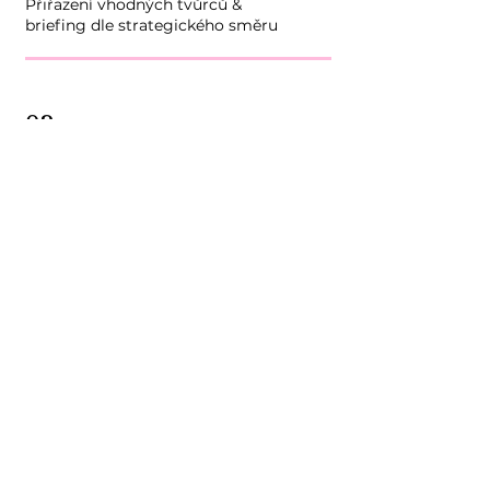
Přiřazení vhodných tvůrců &
briefing dle strategického směru
02
Tvorba & finální schválení
03
Publikace & monitoring
04
Reporting & vyhodnocení