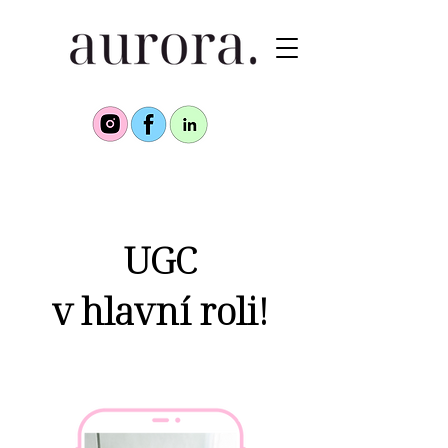
UGC
v hlavní roli!